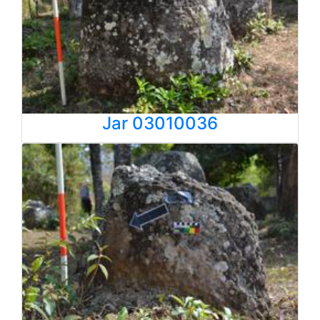
Jar 03010036