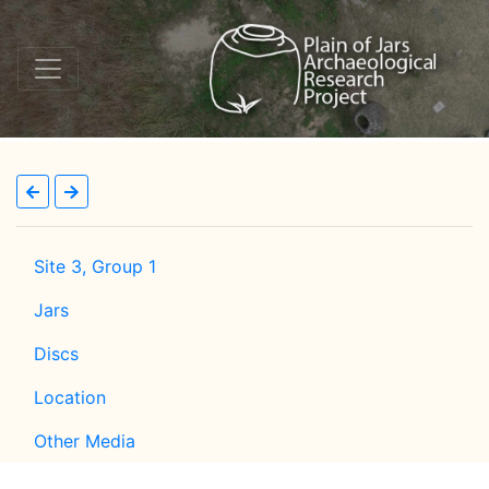
Site 3, Group 1
Jars
Discs
Location
Other Media