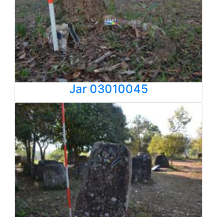
Jar 03010045