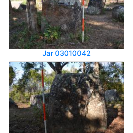
Jar 03010042