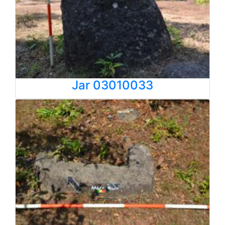
Jar 03010033