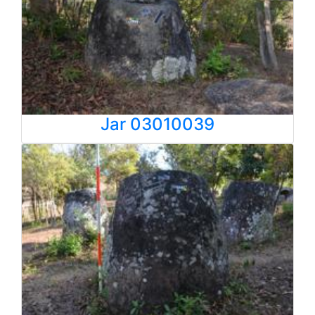
Jar 03010039